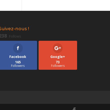
Suivez-nous !
238
Follows
Facebook
Google+
165
73
Followers
Followers