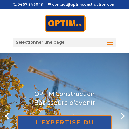
04 57 34 50 13
contact@optimconstruction.com
Sélectionner une page
Construction tout corps d’état
Spécialiste en coffrage de
dalles, maçonnerie gros
œuvres et pose de prémurs.
Constructions neuves et
rénovations pour
professionnels, institutions
publiques et particuliers