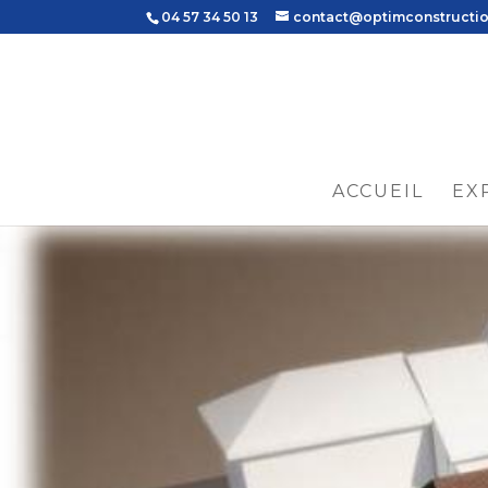
04 57 34 50 13
contact@optimconstructi
ACCUEIL
EX